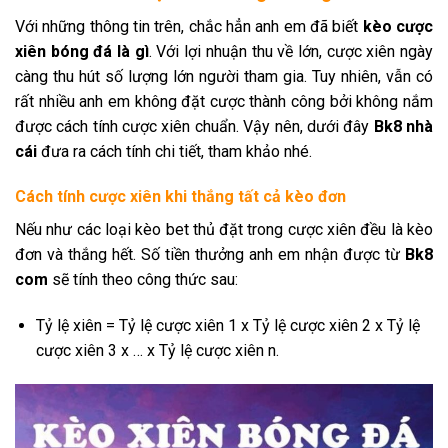
Với những thông tin trên, chắc hẳn anh em đã biết
kèo cược
xiên bóng đá là gì
. Với lợi nhuận thu về lớn, cược xiên ngày
càng thu hút số lượng lớn người tham gia. Tuy nhiên, vẫn có
rất nhiều anh em không đặt cược thành công bởi không nắm
được cách tính cược xiên chuẩn. Vậy nên, dưới đây
Bk8 nhà
cái
đưa ra cách tính chi tiết, tham khảo nhé.
Cách tính cược xiên khi thắng tất cả kèo đơn
Nếu như các loại kèo bet thủ đặt trong cược xiên đều là kèo
đơn và thắng hết. Số tiền thưởng anh em nhận được từ
Bk8
com
sẽ tính theo công thức sau:
Tỷ lệ xiên = Tỷ lệ cược xiên 1 x Tỷ lệ cược xiên 2 x Tỷ lệ
cược xiên 3 x … x Tỷ lệ cược xiên n.