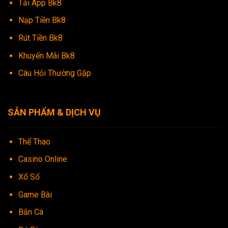
Tải App Bk8
Nạp Tiền Bk8
Rút Tiền Bk8
Khuyến Mãi Bk8
Câu Hỏi Thường Gặp
SẢN PHẨM & DỊCH VỤ
Thể Thao
Casino Online
Xổ Số
Game Bài
Bắn Cá