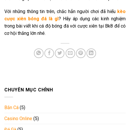
Với những thông tin trên, chắc hẳn người chơi đã hiểu
kèo
cược xiên bóng đá là gì
? Hãy áp dụng các kinh nghiệm
trong bài viết khi cá độ bóng đá với cược xiên tại Bk8 để có
cơ hội thắng lớn nhé.
CHUYÊN MỤC CHÍNH
Bắn Cá
(5)
Casino Online
(5)
Đá Gà
(5)