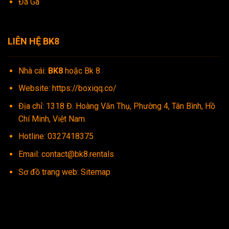
Đá Gà
LIÊN HỆ BK8
Nhà cái:
BK8
hoặc Bk 8
Website:
https://boxiqq.co/
Địa chỉ: 1318 Đ. Hoàng Văn Thụ, Phường 4, Tân Bình, Hồ
Chí Minh, Việt Nam.
Hotline: 0327418375
Email:
contact@bk8.rentals
Sơ đồ trang web:
Sitemap
Từ khoá:
bk8 | bk 8 | bk8 com | bk8 club | bk8 rentals | nhà