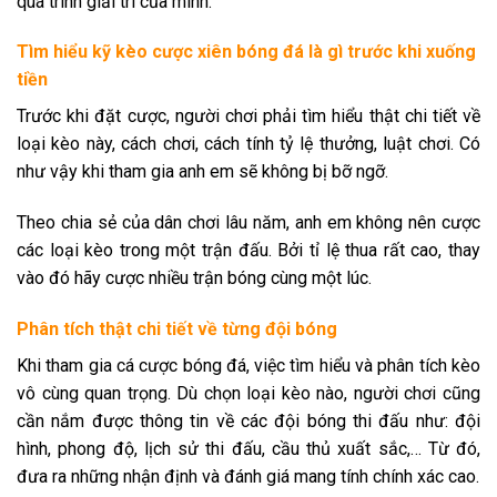
quá trình giải trí của mình:
Tìm hiểu kỹ kèo cược xiên bóng đá là gì trước khi xuống
tiền
Trước khi đặt cược, người chơi phải tìm hiểu thật chi tiết về
loại kèo này, cách chơi, cách tính tỷ lệ thưởng, luật chơi. Có
như vậy khi tham gia anh em sẽ không bị bỡ ngỡ.
Theo chia sẻ của dân chơi lâu năm, anh em không nên cược
các loại kèo trong một trận đấu. Bởi tỉ lệ thua rất cao, thay
vào đó hãy cược nhiều trận bóng cùng một lúc.
Phân tích thật chi tiết về từng đội bóng
Khi tham gia cá cược bóng đá, việc tìm hiểu và phân tích kèo
vô cùng quan trọng. Dù chọn loại kèo nào, người chơi cũng
cần nắm được thông tin về các đội bóng thi đấu như: đội
hình, phong độ, lịch sử thi đấu, cầu thủ xuất sắc,… Từ đó,
đưa ra những nhận định và đánh giá mang tính chính xác cao.