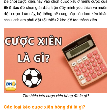
Để chơi cược xiên, hãy vào chọn cược xâu ở menu cược của
Bk8
. Sau đó chọn giải đấu, trận đấy mình yêu thích và muốn
đặt cược. Lúc này, hệ thống sẽ cung cấp các loại kèo khác
nhau, anh em phải đặt tối thiểu 2 kèo để tạo thành xiên.
Tìm hiểu kèo cược xiên bóng đá là gì?
Các loại kèo cược xiên bóng đá là gì?