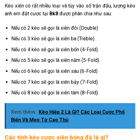
Kèo xiên có rất nhiều loại và tùy vào số trận đấu, lượng kèo
anh em đặt cược tại
Bk8
được phân chia như sau:
Nếu có 2 kèo sẽ gọi là xiên đôi (Double)
Nếu có 3 kèo sẽ gọi là xiên ba (Treble).
Nếu có 4 kèo sẽ gọi là xiên bốn (4-Fold).
Nếu có 5 kèo sẽ gọi là xiên năm (5-Fold).
Nếu có 6 kèo sẽ gọi là xiên sáu (6-Fold).
Nếu có 7 kèo sẽ gọi là xiên bảy (7-Fold).
Nếu có 8 kèo sẽ gọi là xiên tám (8-Fold).
Xem thêm:
Kèo Hiệp 2 Là Gì? Các Loại Cược Phổ
Biến Và Mẹo Từ Cao Thủ
Các tính kèo cược xiên bóng đá là gì?