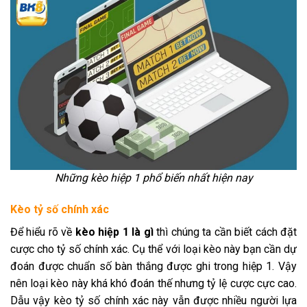
Những kèo hiệp 1 phổ biến nhất hiện nay
Kèo tỷ số chính xác
Để hiểu rõ về
kèo hiệp 1 là gì
thì chúng ta cần biết cách đặt
cược cho tỷ số chính xác. Cụ thể với loại kèo này bạn cần dự
đoán được chuẩn số bàn thắng được ghi trong hiệp 1. Vậy
nên loại kèo này khá khó đoán thế nhưng tỷ lệ cược cực cao.
Dẫu vậy kèo tỷ số chính xác này vẫn được nhiều người lựa