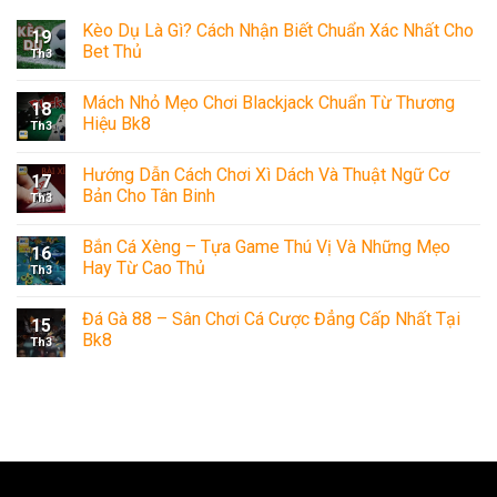
Kèo Dụ Là Gì? Cách Nhận Biết Chuẩn Xác Nhất Cho
19
Bet Thủ
Th3
Mách Nhỏ Mẹo Chơi Blackjack Chuẩn Từ Thương
18
Hiệu Bk8
Th3
Hướng Dẫn Cách Chơi Xì Dách Và Thuật Ngữ Cơ
17
Bản Cho Tân Binh
Th3
Bắn Cá Xèng – Tựa Game Thú Vị Và Những Mẹo
16
Hay Từ Cao Thủ
Th3
Đá Gà 88 – Sân Chơi Cá Cược Đẳng Cấp Nhất Tại
15
Bk8
Th3