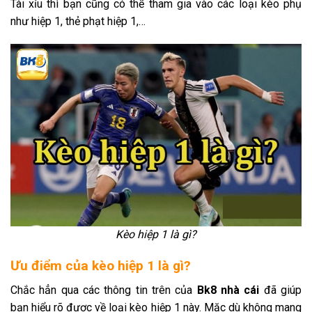
Tài xỉu thì bạn cũng có thể tham gia vào các loại kèo phụ
như hiệp 1, thẻ phạt hiệp 1,…
Kèo hiệp 1 là gì?
Ưu điểm của kèo hiệp 1 là gì?
Chắc hẳn qua các thông tin trên của
Bk8 nhà cái
đã giúp
bạn hiểu rõ được về loại kèo hiệp 1 này. Mặc dù không mang