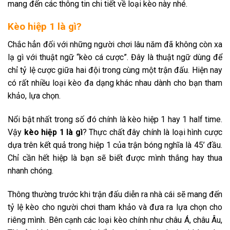
mang đến các thông tin chi tiết về loại kèo này nhé.
Kèo hiệp 1 là gì?
Chắc hẳn đối với những người chơi lâu năm đã không còn xa
lạ gì với thuật ngữ “kèo cá cược”. Đây là thuật ngữ dùng để
chỉ tỷ lệ cược giữa hai đội trong cùng một trận đấu. Hiện nay
có rất nhiều loại kèo đa dạng khác nhau dành cho bạn tham
khảo, lựa chọn.
Nổi bật nhất trong số đó chính là kèo hiệp 1 hay 1 half time.
Vậy
kèo hiệp 1 là gì
? Thực chất đây chính là loại hình cược
dựa trên kết quả trong hiệp 1 của trận bóng nghĩa là 45’ đầu.
Chỉ cần hết hiệp là bạn sẽ biết được mình thắng hay thua
nhanh chóng.
Thông thường trước khi trận đấu diễn ra nhà cái sẽ mang đến
tỷ lệ kèo cho người chơi tham khảo và đưa ra lựa chọn cho
riêng mình. Bên cạnh các loại kèo chính như châu Á, châu Âu,