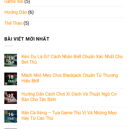
Game Bài
(5)
Hướng Dẫn
(6)
Thể Thao
(5)
BÀI VIẾT MỚI NHẤT
Kèo Dụ Là Gì? Cách Nhận Biết Chuẩn Xác Nhất Cho
19
Bet Thủ
Th3
Mách Nhỏ Mẹo Chơi Blackjack Chuẩn Từ Thương
18
Hiệu Bk8
Th3
Hướng Dẫn Cách Chơi Xì Dách Và Thuật Ngữ Cơ
17
Bản Cho Tân Binh
Th3
Bắn Cá Xèng – Tựa Game Thú Vị Và Những Mẹo
16
Hay Từ Cao Thủ
Th3