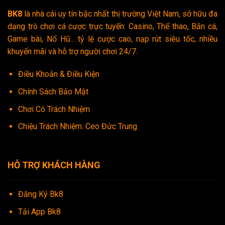
BK8
là nhà cái uy tín bậc nhất thị trường Việt Nam, sở hữu đa
dạng trò chơi cá cược trực tuyến: Casino, Thể thao, Bắn cá,
Game bài, Nổ Hũ... tỷ lệ cược cao, nạp rút siêu tốc, nhiều
khuyến mãi và hỗ trợ người chơi 24/7.
Điều Khoản & Điều Kiện
Chính Sách Bảo Mật
Chơi Có Trách Nhiệm
Chiệu Trách Nhiệm:
Ceo Đức Trung
HỖ TRỢ KHÁCH HÀNG
Đăng Ký Bk8
Tải App Bk8