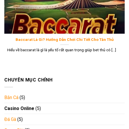
Baccarat Là Gì? Hướng Dẫn Chơi Chi Tiết Cho Tân Thủ
Hiểu về baccarat là gì là yếu tố rất quan trọng giúp bet thủ có [...]
CHUYÊN MỤC CHÍNH
Bắn Cá
(5)
Casino Online
(5)
Đá Gà
(5)