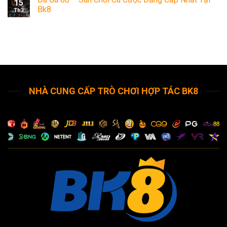
15
Bk8
Th3
NHÀ CUNG CẤP TRÒ CHƠI HỢP TÁC BK8