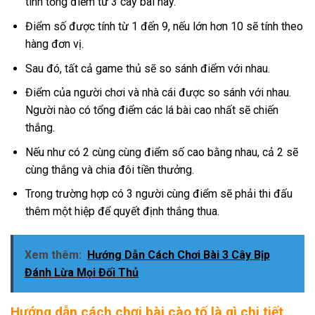
tính tổng điểm từ 3 cây bài này.
Điểm số được tính từ 1 đến 9, nếu lớn hơn 10 sẽ tính theo
hàng đơn vị.
Sau đó, tất cả game thủ sẽ so sánh điểm với nhau.
Điểm của người chơi và nhà cái được so sánh với nhau.
Người nào có tổng điểm các lá bài cao nhất sẽ chiến
thắng.
Nếu như có 2 cùng cùng điểm số cao bằng nhau, cả 2 sẽ
cùng thắng và chia đôi tiền thưởng.
Trong trường hợp có 3 người cùng điểm sẽ phải thi đấu
thêm một hiệp để quyết định thắng thua.
Xem thêm:
Hướng Dẫn Cách Chơi Bài 3 Cây Bịp
Đánh Lừa Mọi Đối Thủ
Hướng dẫn cách chơi bài cào tố là gì chi tiết