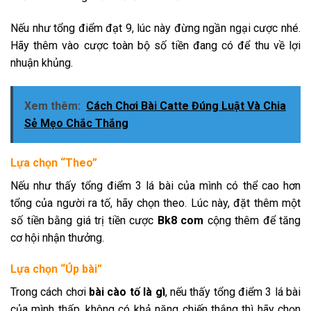
Nếu như tổng điểm đạt 9, lúc này đừng ngần ngại cược nhé.
Hãy thêm vào cược toàn bộ số tiền đang có để thu về lợi
nhuận khủng.
Xem thêm:
Cách Chơi Bài Catte Đúng Luật Và Chia
Sẻ Mẹo Chắc Thắng
Lựa chọn “Theo”
Nếu như thấy tổng điểm 3 lá bài của mình có thể cao hơn
tổng của người ra tố, hãy chọn theo. Lúc này, đặt thêm một
số tiền bằng giá trị tiền cược
Bk8 com
cộng thêm để tăng
cơ hội nhận thưởng.
Lựa chọn “Úp bài”
Trong cách chơi
bài cào tố là gì
, nếu thấy tổng điểm 3 lá bài
của mình thấp, không có khả năng chiến thắng thì hãy chọn